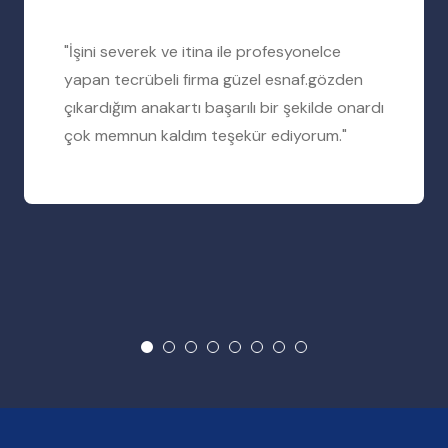
"İşini severek ve itina ile profesyonelce
yapan tecrübeli firma güzel esnaf.gözden
çıkardığım anakartı başarılı bir şekilde onardı
çok memnun kaldım teşekür ediyorum."