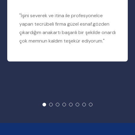
"İşini severek ve itina ile profesyonelce
yapan tecrübeli firma güzel esnaf.gözden
çıkardığım anakartı başarılı bir şekilde onardı
çok memnun kaldım teşekür ediyorum."