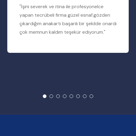
"İşini severek ve itina ile profesyonelce
yapan tecrübeli firma güzel esnaf.gözden
çıkardığım anakartı başarılı bir şekilde onardı
çok memnun kaldım teşekür ediyorum."