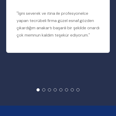
"İşini severek ve itina ile profesyonelce
yapan tecrübeli firma güzel esnaf.gözden
çıkardığım anakartı başarılı bir şekilde onardı
çok memnun kaldım teşekür ediyorum."