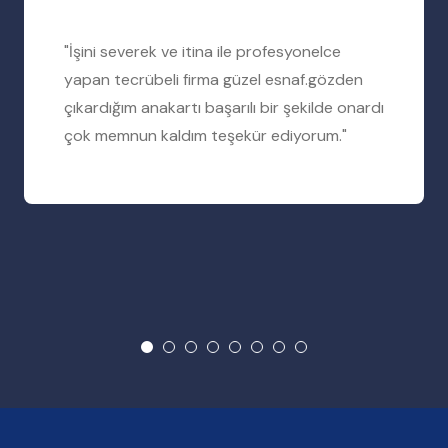
"İşini severek ve itina ile profesyonelce
yapan tecrübeli firma güzel esnaf.gözden
çıkardığım anakartı başarılı bir şekilde onardı
çok memnun kaldım teşekür ediyorum."