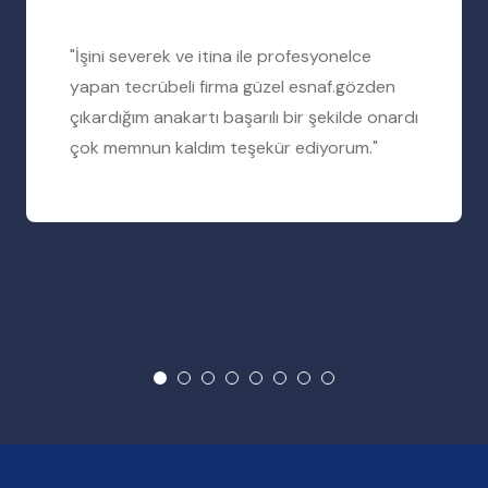
"İşini severek ve itina ile profesyonelce
yapan tecrübeli firma güzel esnaf.gözden
çıkardığım anakartı başarılı bir şekilde onardı
çok memnun kaldım teşekür ediyorum."